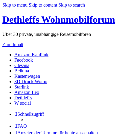
Skip to menu
Skip to content
Skip to search
Dethleffs Wohnmobilforum
Über 30 private, unabhängige Reisemobilforen
Zum Inhalt
(Opens
Amazon Kauflink
(Opens
a
Facebook
(Opens
a
new
Clesana
(Opens
a
new
tab)
Belluna
a
new
tab)
(Opens
Kastenwagen
new
tab)
a
(Opens
3D Druck Womo
tab)
(Opens
new
a
Starlink
a
(Opens
tab)
new
Amazon Leo
new
(Opens
a
tab)
Dethleffs
tab)
(Opens
a
new
W social
a
new
tab)
new
tab)
Schnellzugriff
tab)
FAQ
Anzeige der Termine für heute ausschalten